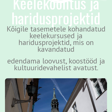
Keelekoolitus ja
haridusprojektid
Kõigile tasemetele kohandatud
keelekursused ja
haridusprojektid, mis on
kavandatud
edendama loovust, koostööd ja
kultuuridevahelist avatust.