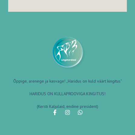
Õppige, arenege ja kasvage! „Haridus on kuld väärt kingitus"
HARIDUS ON KULLAPROOVIGA KINGITUS!
(Kersti Kaljulaid, endine president)