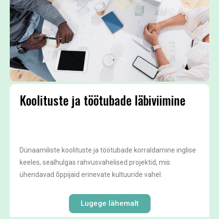
Koolituste ja töötubade läbiviimine
Dünaamiliste koolituste ja töötubade korraldamine inglise
keeles, sealhulgas rahvusvahelised projektid, mis
ühendavad õppijaid erinevate kultuuride vahel.
Lugege lähemalt