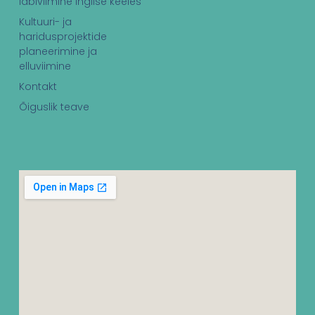
läbiviimine inglise keeles
Kultuuri- ja
haridusprojektide
planeerimine ja
elluviimine
Kontakt
Õiguslik teave