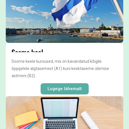
Soome keel
Soome keele kursused, mis on kavandatud kõigile
õppijatele algtasemest (A1) kuni kesktaseme ülemise
astmeni (B2).
Lugege lähemalt