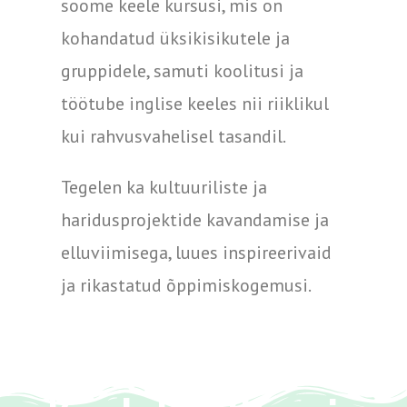
soome keele kursusi, mis on
kohandatud üksikisikutele ja
gruppidele, samuti koolitusi ja
töötube inglise keeles nii riiklikul
kui rahvusvahelisel tasandil.
Tegelen ka kultuuriliste ja
haridusprojektide kavandamise ja
elluviimisega, luues inspireerivaid
ja rikastatud õppimiskogemusi.