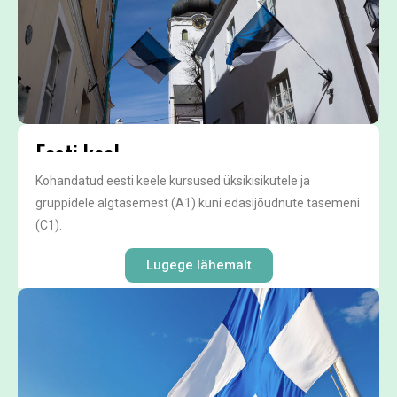
Eesti keel
Kohandatud eesti keele kursused üksikisikutele ja
gruppidele algtasemest (A1) kuni edasijõudnute tasemeni
(C1).
Lugege lähemalt