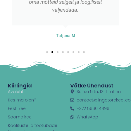
oma mõtteid selgelt ja loogiliselt
väljendada.
Tatjana.M
Kiirlingid
Võtke Ühendust
Avaleht
Suitsu 5 tn, 12111 Tallinn
Kes ma olen?
contact@lingatorekeel.c
Eesti keel
+372 5660 4496
Soome keel
WhatsApp
Koolituste ja töötubade