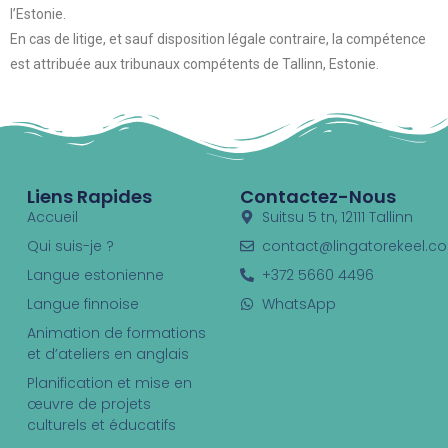
l’Estonie.
En cas de litige, et sauf disposition légale contraire, la compétence
est attribuée aux tribunaux compétents de Tallinn, Estonie.
Liens Rapides
Contactez-Nous
Accueil
Suitsu 5 tn, 12111 Tallinn
Qui suis-je ?
contact@lingatorekeel.c
Langue estonienne
+372 5660 4496
Langue finnoise
WhatsApp
Animation de formations
et d’ateliers en anglais
Planification et mise en
œuvre de projets
culturels et éducatifs