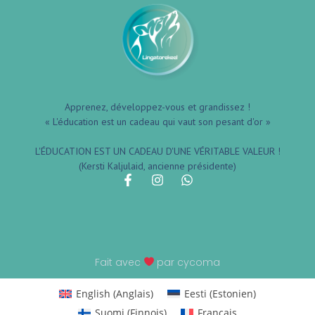
Apprenez, développez-vous et grandissez !
« L'éducation est un cadeau qui vaut son pesant d'or »
L'ÉDUCATION EST UN CADEAU D'UNE VÉRITABLE VALEUR !
(Kersti Kaljulaid, ancienne présidente)
Fait avec
par cycoma
English
(
Anglais
)
Eesti
(
Estonien
)
Suomi
(
Finnois
)
Français