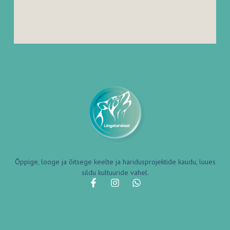
Õppige, looge ja õitsege keelte ja haridusprojektide kaudu, luues
sildu kultuuride vahel.