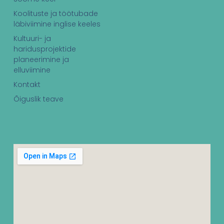
Koolituste ja töötubade
läbiviimine inglise keeles
Kultuuri- ja
haridusprojektide
planeerimine ja
elluviimine
Kontakt
Õiguslik teave