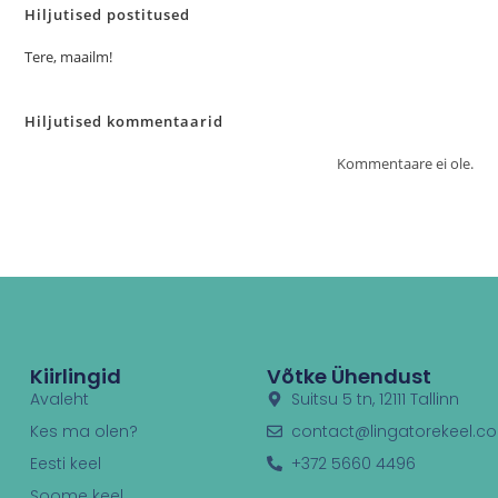
Hiljutised postitused
Tere, maailm!
Hiljutised kommentaarid
Kommentaare ei ole.
Kiirlingid
Võtke Ühendust
Avaleht
Suitsu 5 tn, 12111 Tallinn
Kes ma olen?
contact@lingatorekeel.c
Eesti keel
+372 5660 4496
Soome keel